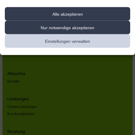
Apotheke am Leipziger Tor
Alle akzeptieren
Franzstraße 159
,
06842
Dessau-Roßlau
+49-340 / 5 16 90 50
Nur notwendige akzeptieren
+49-340 / 5 16 90 51
Einstellungen verwalten
rezept@apotheke-am-leipziger-tor.de
Aktuelles
Kontakt
Leistungen
Unsere Leistungen
Ihre Kundenkarte
Beratung