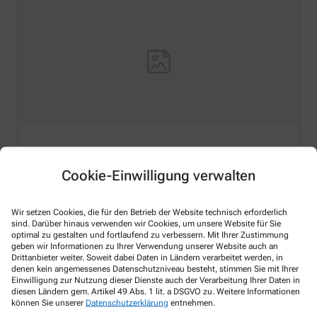
Hello world!
Cookie-Einwilligung verwalten
Welcome to WordPress on Azure Sites. This is your first
post. Edit or delete it, then start writing!
Wir setzen Cookies, die für den Betrieb der Website technisch erforderlich
sind. Darüber hinaus verwenden wir Cookies, um unsere Website für Sie
Mehr lesen
optimal zu gestalten und fortlaufend zu verbessern. Mit Ihrer Zustimmung
geben wir Informationen zu Ihrer Verwendung unserer Website auch an
Drittanbieter weiter. Soweit dabei Daten in Ländern verarbeitet werden, in
denen kein angemessenes Datenschutzniveau besteht, stimmen Sie mit Ihrer
Einwilligung zur Nutzung dieser Dienste auch der Verarbeitung Ihrer Daten in
diesen Ländern gem. Artikel 49 Abs. 1 lit. a DSGVO zu. Weitere Informationen
Kontakt
können Sie unserer
Datenschutzerklärung
entnehmen.